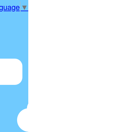
nguage
▼
）