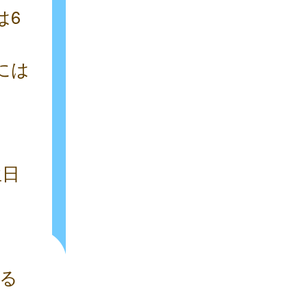
は6
には
生日
る