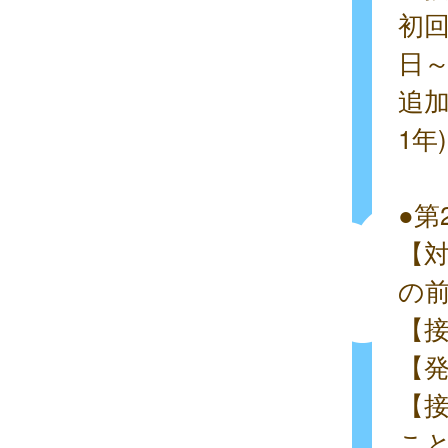
初回
日～
追加
1年
●第
【対
の前
【接
【
【
こ