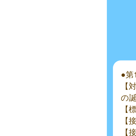
●第
【対
の
【
【接
【