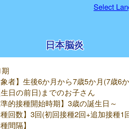
Select La
日本脳炎
1期
象者】生後6か月から7歳5か月(7歳6
誕生日の前日)までのお子さん
標準的接種開始時期】3歳の誕生日～
種回数】3回(初回接種2回+追加接種1回
接種間隔】