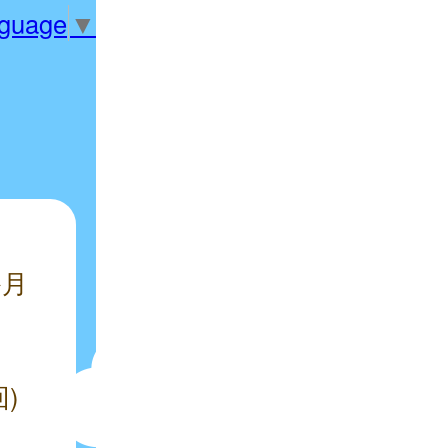
nguage
▼
か月
)