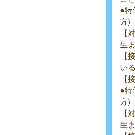
●特
方)
【対
生
【
い
【接
●特
方)
【対
生