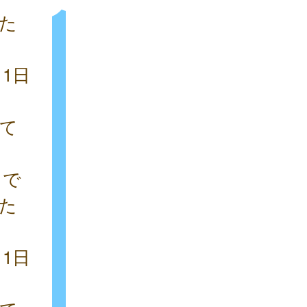
た
1日
て
まで
た
月1日