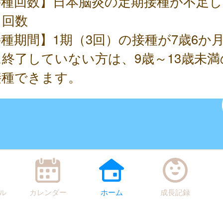
接種回数】日本脳炎の定期接種が不足し
る回数
種期間】1期（3回）の接種が7歳6か
終了していない方は、9歳～13歳未満
接種できます。
ル
カレンダー
ホーム
成長記録