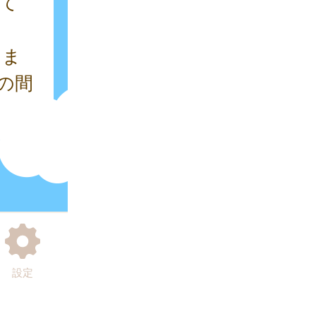
て
月ま
の間
設定