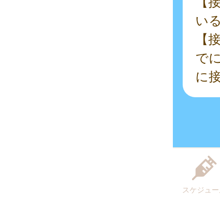
【
い
【接
でに
に
スケジュー